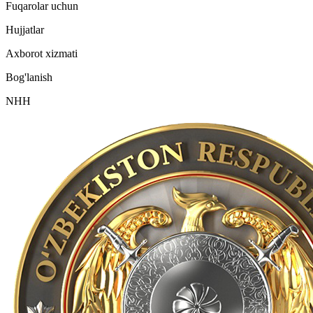
Fuqarolar uchun
Hujjatlar
Axborot xizmati
Bog'lanish
NHH