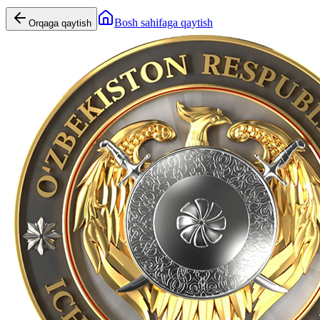
Bosh sahifaga qaytish
Orqaga qaytish