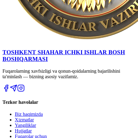
TOSHKENT SHAHAR IСHKI ISHLAR BOSH
BOSHQARMASI
Fuqarolarning xavfsizligi va qonun-qoidalarning bajarilishini
ta'minlash — bizning asosiy vazifamiz.
Tezkor havolalar
Biz haqimizda
Xizmatlar
Yangiliklar
Hujjatlar
Fuqarolar uchun