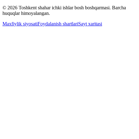
© 2026 Toshkent shahar ichki ishlar bosh boshqarmasi. Barcha
huquqlar himoyalangan.
Maxfiylik siyosati
Foydalanish shartlari
Sayt xaritasi