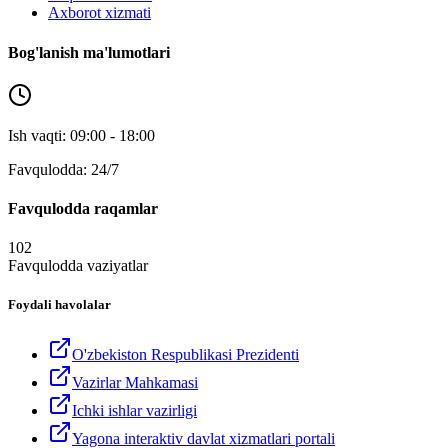
Axborot xizmati
Bog'lanish ma'lumotlari
Ish vaqti: 09:00 - 18:00
Favqulodda: 24/7
Favqulodda raqamlar
102
Favqulodda vaziyatlar
Foydali havolalar
O'zbekiston Respublikasi Prezidenti
Vazirlar Mahkamasi
Ichki ishlar vazirligi
Yagona interaktiv davlat xizmatlari portali