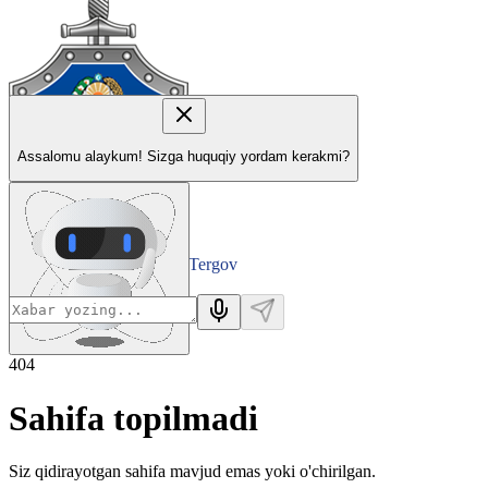
Assalomu alaykum! Sizga huquqiy yordam kerakmi?
Tergov
Departamenti
404
Sahifa topilmadi
Siz qidirayotgan sahifa mavjud emas yoki o'chirilgan.