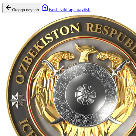
Bosh sahifaga qaytish
Orqaga qaytish