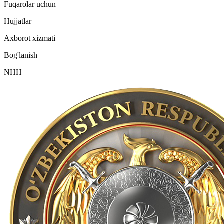
Fuqarolar uchun
Hujjatlar
Axborot xizmati
Bog'lanish
NHH