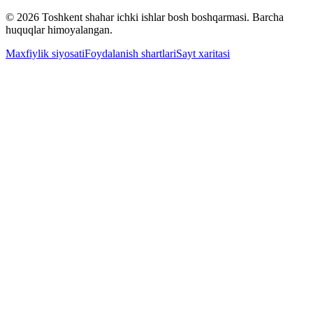
© 2026 Toshkent shahar ichki ishlar bosh boshqarmasi. Barcha
huquqlar himoyalangan.
Maxfiylik siyosati
Foydalanish shartlari
Sayt xaritasi