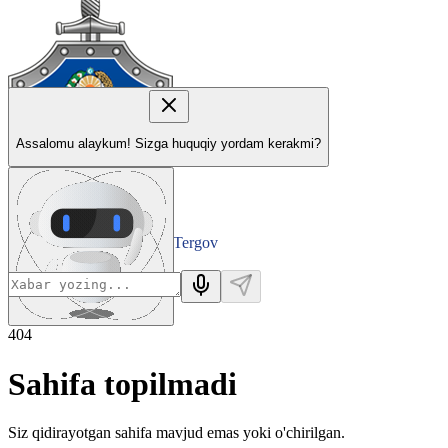
Assalomu alaykum! Sizga huquqiy yordam kerakmi?
Tergov
Departamenti
404
Sahifa topilmadi
Siz qidirayotgan sahifa mavjud emas yoki o'chirilgan.