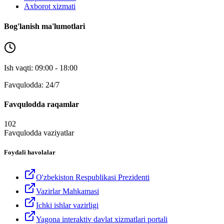
Axborot xizmati
Bog'lanish ma'lumotlari
Ish vaqti: 09:00 - 18:00
Favqulodda: 24/7
Favqulodda raqamlar
102
Favqulodda vaziyatlar
Foydali havolalar
O'zbekiston Respublikasi Prezidenti
Vazirlar Mahkamasi
Ichki ishlar vazirligi
Yagona interaktiv davlat xizmatlari portali