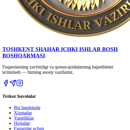
TOSHKENT SHAHAR IСHKI ISHLAR BOSH
BOSHQARMASI
Fuqarolarning xavfsizligi va qonun-qoidalarning bajarilishini
ta'minlash — bizning asosiy vazifamiz.
Tezkor havolalar
Biz haqimizda
Xizmatlar
Yangiliklar
Hujjatlar
Fuqarolar uchun