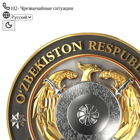
102
-
Чрезвычайные ситуации