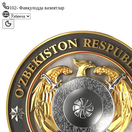
102
-
Фавқулодда вазиятлар