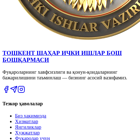
ТОШКЕНТ ШАҲАР ИЧКИ ИШЛАР БОШ
БОШҚАРМАСИ
Фуқароларнинг хавфсизлиги ва қонун-қоидаларнинг
бажарилишини таъминлаш — бизнинг асосий вазифамиз.
Тезкор ҳаволалар
Биз ҳақимизда
Хизматлар
Янгиликлар
Ҳужжатлар
Фуқаролар учун