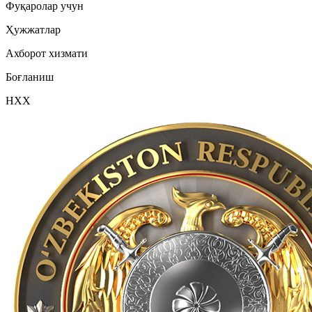
Фуқаролар учун
Ҳужжатлар
Ахборот хизмати
Боғланиш
НХХ