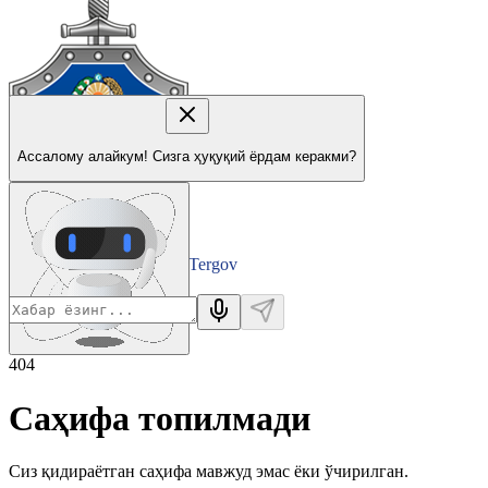
Ассалому алайкум! Сизга ҳуқуқий ёрдам керакми?
Tergov
Departamenti
404
Саҳифа топилмади
Сиз қидираётган саҳифа мавжуд эмас ёки ўчирилган.