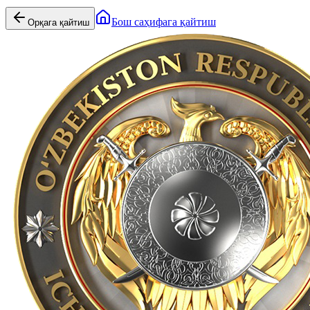
Бош саҳифага қайтиш
Орқага қайтиш