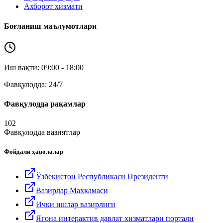
Ахборот хизмати
Боғланиш маълумотлари
Иш вақти: 09:00 - 18:00
Фавқулодда: 24/7
Фавқулодда рақамлар
102
Фавқулодда вазиятлар
Фойдали ҳаволалар
Ўзбекистон Республикаси Президенти
Вазирлар Маҳкамаси
Ички ишлар вазирлиги
Ягона интерактив давлат хизматлари портали