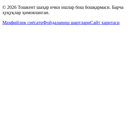
© 2026 Тошкент шаҳар ички ишлар бош бошқармаси. Барча
ҳуқуқлар ҳимояланган.
Махфийлик сиёсати
Фойдаланиш шартлари
Сайт харитаси