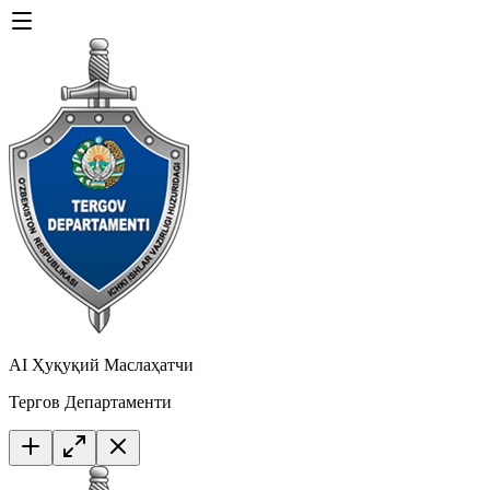
AI Ҳуқуқий Маслаҳатчи
Тергов Департаменти