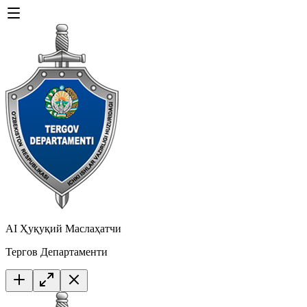
AI Ҳуқуқий Маслаҳатчи
Тергов Департаменти