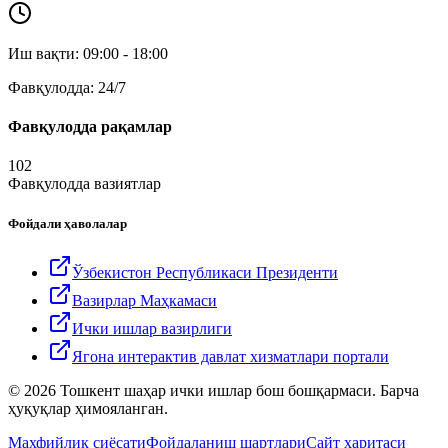
Иш вақти: 09:00 - 18:00
Фавқулодда: 24/7
Фавқулодда рақамлар
102
Фавқулодда вазиятлар
Фойдали ҳаволалар
Ўзбекистон Республикаси Президенти
Вазирлар Маҳкамаси
Ички ишлар вазирлиги
Ягона интерактив давлат хизматлари портали
© 2026 Тошкент шаҳар ички ишлар бош бошқармаси. Барча
ҳуқуқлар ҳимояланган.
Махфийлик сиёсати
Фойдаланиш шартлари
Сайт харитаси