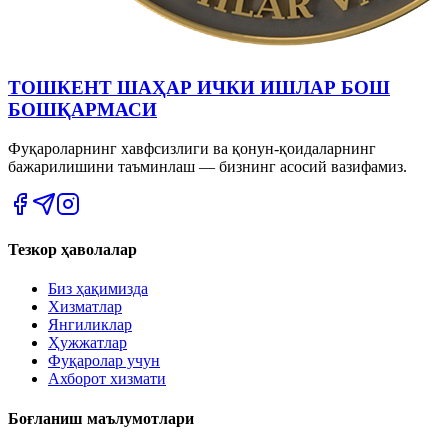
ТОШКЕНТ ШАҲАР ИЧКИ ИШЛАР БОШ
БОШҚАРМАСИ
Фуқароларнинг хавфсизлиги ва қонун-қоидаларнинг
бажарилишини таъминлаш — бизнинг асосий вазифамиз.
Тезкор ҳаволалар
Биз ҳақимизда
Хизматлар
Янгиликлар
Ҳужжатлар
Фуқаролар учун
Ахборот хизмати
Боғланиш маълумотлари