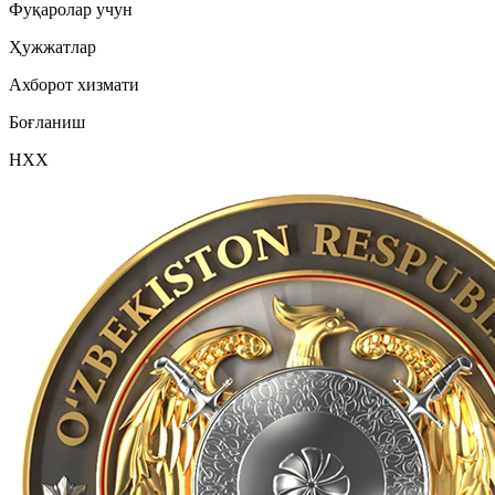
Фуқаролар учун
Ҳужжатлар
Ахборот хизмати
Боғланиш
НХХ