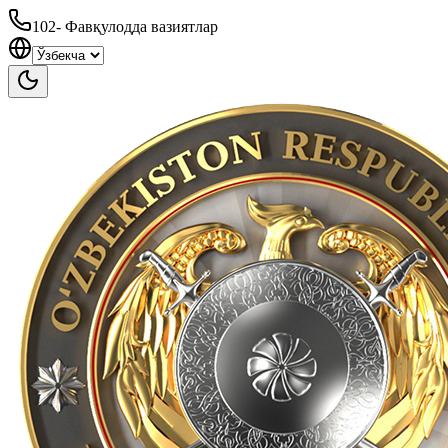
102
-
Фавқулодда вазиятлар