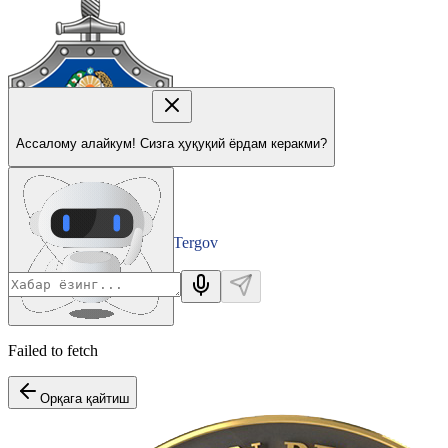
Ассалому алайкум! Сизга ҳуқуқий ёрдам керакми?
Tergov
Departamenti
Failed to fetch
Орқага қайтиш