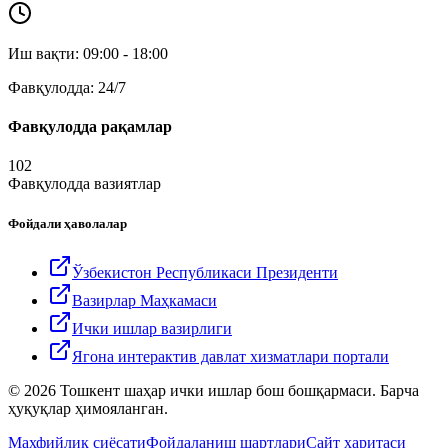
Иш вақти: 09:00 - 18:00
Фавқулодда: 24/7
Фавқулодда рақамлар
102
Фавқулодда вазиятлар
Фойдали ҳаволалар
Ўзбекистон Республикаси Президенти
Вазирлар Маҳкамаси
Ички ишлар вазирлиги
Ягона интерактив давлат хизматлари портали
© 2026 Тошкент шаҳар ички ишлар бош бошқармаси. Барча
ҳуқуқлар ҳимояланган.
Махфийлик сиёсати
Фойдаланиш шартлари
Сайт харитаси