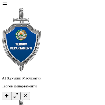
AI Ҳуқуқий Маслаҳатчи
Тергов Департаменти