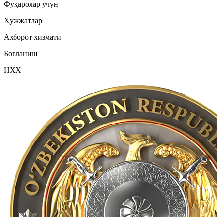
Фуқаролар учун
Ҳужжатлар
Ахборот хизмати
Боғланиш
НХХ