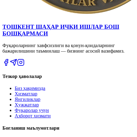
ТОШКЕНТ ШАҲАР ИЧКИ ИШЛАР БОШ
БОШҚАРМАСИ
Фуқароларнинг хавфсизлиги ва қонун-қоидаларнинг
бажарилишини таъминлаш — бизнинг асосий вазифамиз.
Тезкор ҳаволалар
Биз ҳақимизда
Хизматлар
Янгиликлар
Ҳужжатлар
Фуқаролар учун
Ахборот хизмати
Боғланиш маълумотлари