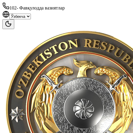
102
-
Фавқулодда вазиятлар