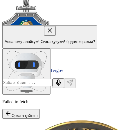
Ассалому алайкум! Сизга ҳуқуқий ёрдам керакми?
Tergov
Departamenti
Failed to fetch
Орқага қайтиш