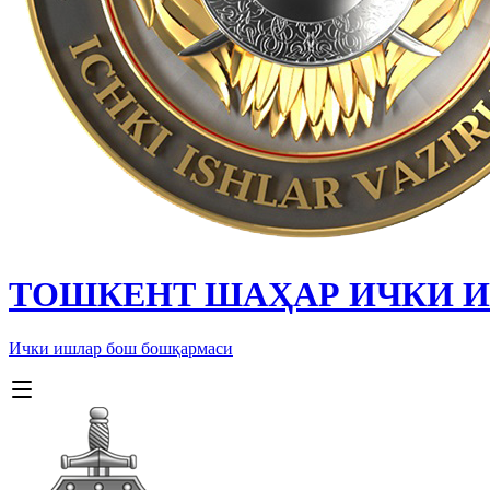
ТОШКЕНТ ШАҲАР ИЧКИ 
Ички ишлар бош бошқармаси