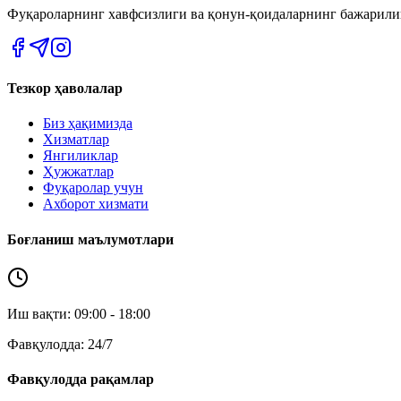
Фуқароларнинг хавфсизлиги ва қонун-қоидаларнинг бажарил
Тезкор ҳаволалар
Биз ҳақимизда
Хизматлар
Янгиликлар
Ҳужжатлар
Фуқаролар учун
Ахборот хизмати
Боғланиш маълумотлари
Иш вақти: 09:00 - 18:00
Фавқулодда: 24/7
Фавқулодда рақамлар