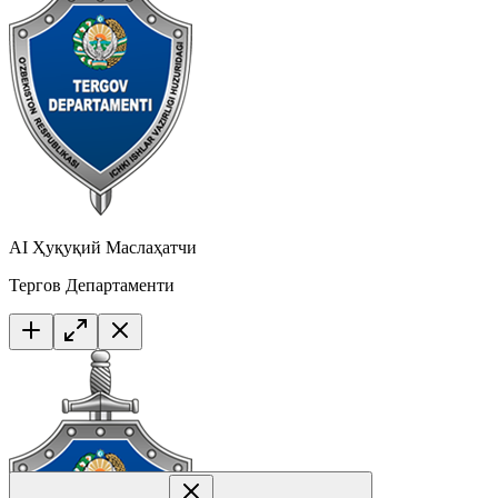
AI Ҳуқуқий Маслаҳатчи
Тергов Департаменти