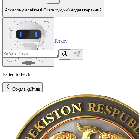
Ассалому алайкум! Сизга ҳуқуқий ёрдам керакми?
Tergov
Departamenti
Failed to fetch
Орқага қайтиш