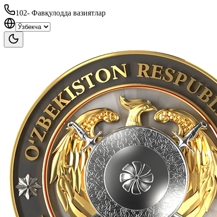
102
-
Фавқулодда вазиятлар