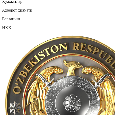
Ҳужжатлар
Ахборот хизмати
Боғланиш
НХХ