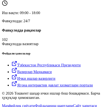
Иш вақти: 09:00 - 18:00
Фавқулодда: 24/7
Фавқулодда рақамлар
102
Фавқулодда вазиятлар
Фойдали ҳаволалар
Ўзбекистон Республикаси Президенти
Вазирлар Маҳкамаси
Ички ишлар вазирлиги
Ягона интерактив давлат хизматлари портали
© 2026 Тошкент шаҳар ички ишлар бош бошқармаси. Барча
ҳуқуқлар ҳимояланган.
Махфийлик сиёсати
Фойдаланиш шартлари
Сайт харитаси