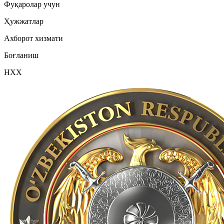
Фуқаролар учун
Ҳужжатлар
Ахборот хизмати
Боғланиш
НХХ