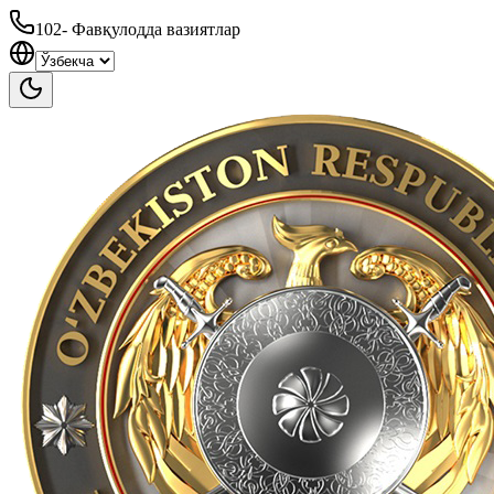
102
-
Фавқулодда вазиятлар