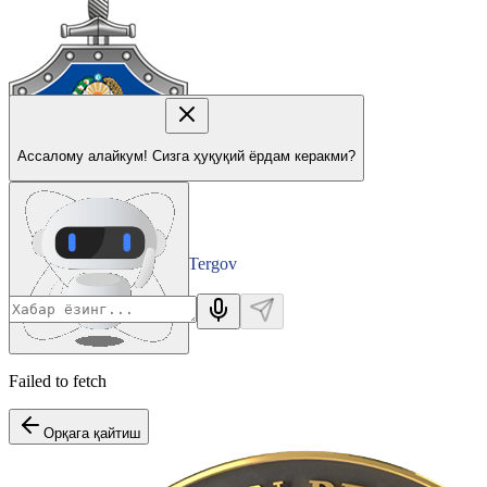
Ассалому алайкум! Сизга ҳуқуқий ёрдам керакми?
Tergov
Departamenti
Failed to fetch
Орқага қайтиш