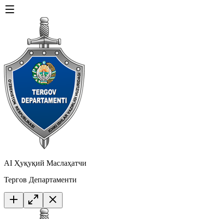
AI Ҳуқуқий Маслаҳатчи
Тергов Департаменти