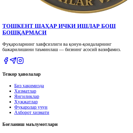
ТОШКЕНТ ШАҲАР ИЧКИ ИШЛАР БОШ
БОШҚАРМАСИ
Фуқароларнинг хавфсизлиги ва қонун-қоидаларнинг
бажарилишини таъминлаш — бизнинг асосий вазифамиз.
Тезкор ҳаволалар
Биз ҳақимизда
Хизматлар
Янгиликлар
Ҳужжатлар
Фуқаролар учун
Ахборот хизмати
Боғланиш маълумотлари