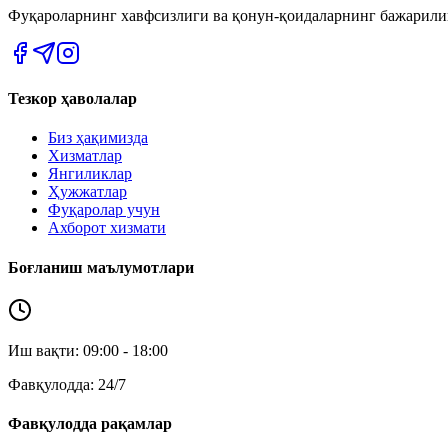
Фуқароларнинг хавфсизлиги ва қонун-қоидаларнинг бажарил
Тезкор ҳаволалар
Биз ҳақимизда
Хизматлар
Янгиликлар
Ҳужжатлар
Фуқаролар учун
Ахборот хизмати
Боғланиш маълумотлари
Иш вақти: 09:00 - 18:00
Фавқулодда: 24/7
Фавқулодда рақамлар