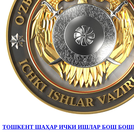
ТОШКЕНТ ШАҲАР ИЧКИ ИШЛАР БОШ БОШ