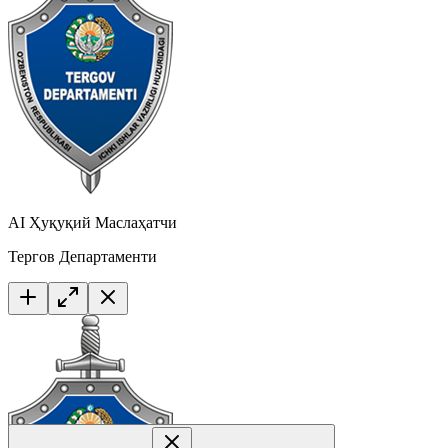
AI Ҳуқуқий Маслаҳатчи
Тергов Департаменти