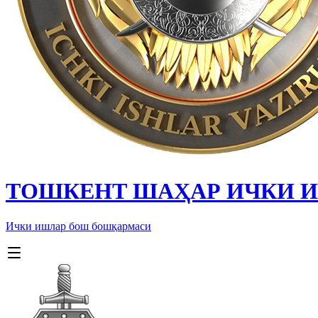
ТОШКЕНТ ШАҲАР ИЧКИ 
Ички ишлар бош бошқармаси