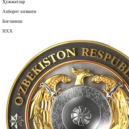
Ҳужжатлар
Ахборот хизмати
Боғланиш
НХХ