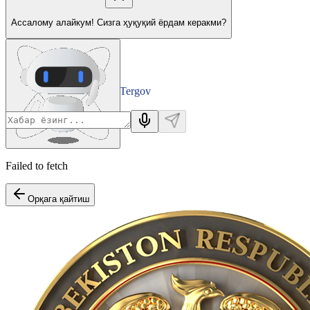
Ассалому алайкум! Сизга ҳуқуқий ёрдам керакми?
Tergov
Departamenti
Failed to fetch
Орқага қайтиш