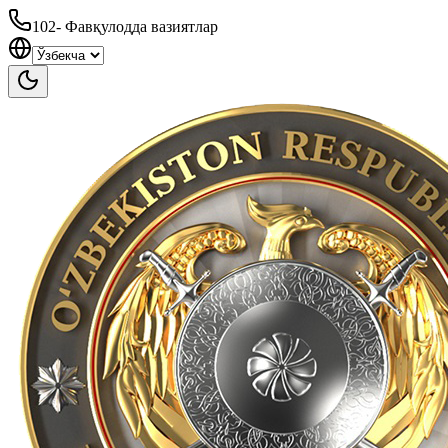
102
-
Фавқулодда вазиятлар