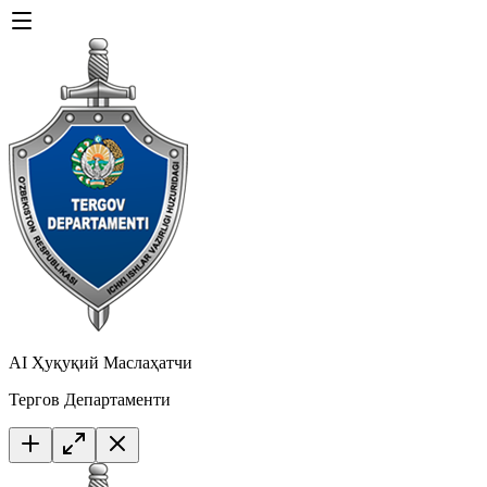
AI Ҳуқуқий Маслаҳатчи
Тергов Департаменти