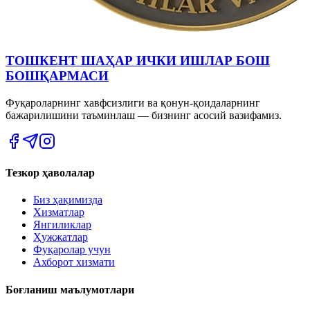
ТОШКЕНТ ШАҲАР ИЧКИ ИШЛАР БОШ
БОШҚАРМАСИ
Фуқароларнинг хавфсизлиги ва қонун-қоидаларнинг
бажарилишини таъминлаш — бизнинг асосий вазифамиз.
Тезкор ҳаволалар
Биз ҳақимизда
Хизматлар
Янгиликлар
Ҳужжатлар
Фуқаролар учун
Ахборот хизмати
Боғланиш маълумотлари