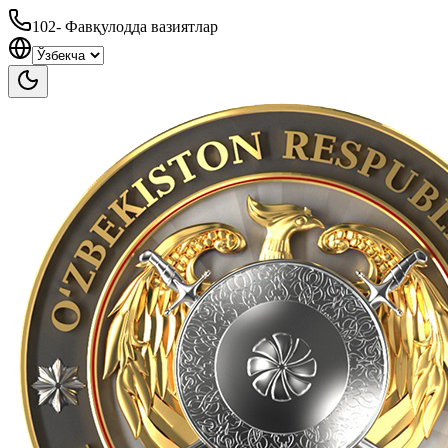
102
-
Фавқулодда вазиятлар