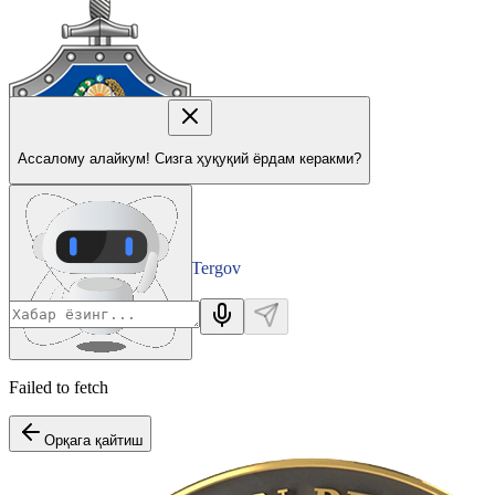
Ассалому алайкум! Сизга ҳуқуқий ёрдам керакми?
Tergov
Departamenti
Failed to fetch
Орқага қайтиш