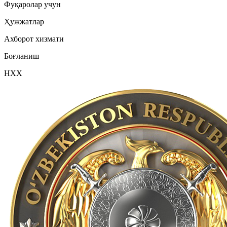
Фуқаролар учун
Ҳужжатлар
Ахборот хизмати
Боғланиш
НХХ