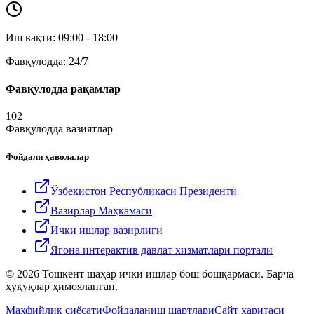
Иш вақти: 09:00 - 18:00
Фавқулодда: 24/7
Фавқулодда рақамлар
102
Фавқулодда вазиятлар
Фойдали ҳаволалар
Ўзбекистон Республикаси Президенти
Вазирлар Маҳкамаси
Ички ишлар вазирлиги
Ягона интерактив давлат хизматлари портали
© 2026 Тошкент шаҳар ички ишлар бош бошқармаси. Барча
ҳуқуқлар ҳимояланган.
Махфийлик сиёсати
Фойдаланиш шартлари
Сайт харитаси