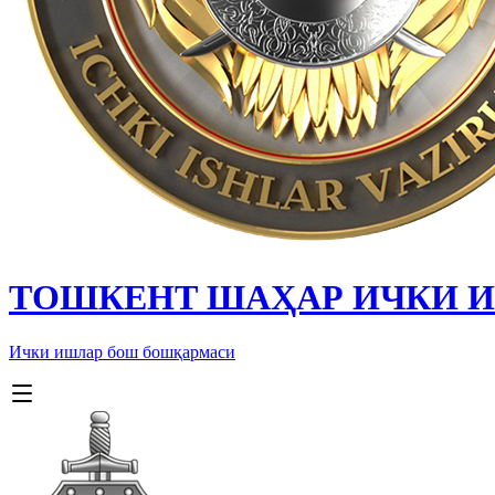
ТОШКЕНТ ШАҲАР ИЧКИ 
Ички ишлар бош бошқармаси