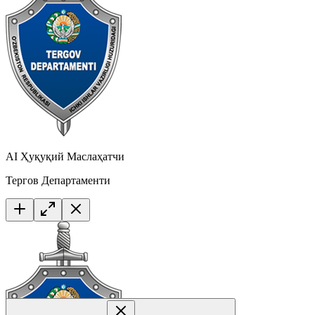
AI Ҳуқуқий Маслаҳатчи
Тергов Департаменти