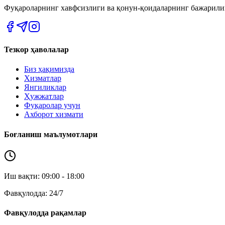
Фуқароларнинг хавфсизлиги ва қонун-қоидаларнинг бажарил
Тезкор ҳаволалар
Биз ҳақимизда
Хизматлар
Янгиликлар
Ҳужжатлар
Фуқаролар учун
Ахборот хизмати
Боғланиш маълумотлари
Иш вақти: 09:00 - 18:00
Фавқулодда: 24/7
Фавқулодда рақамлар