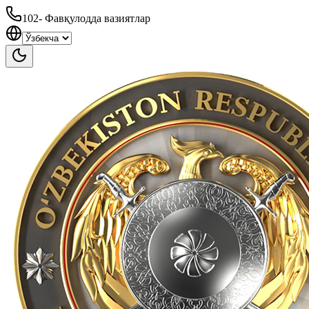
102
-
Фавқулодда вазиятлар