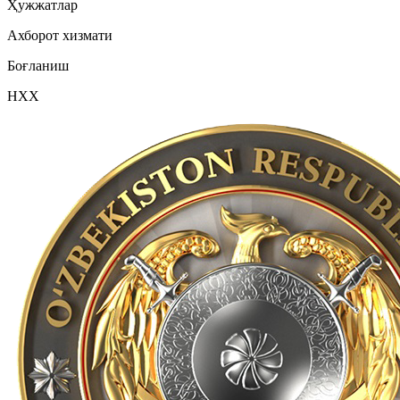
Ҳужжатлар
Ахборот хизмати
Боғланиш
НХХ