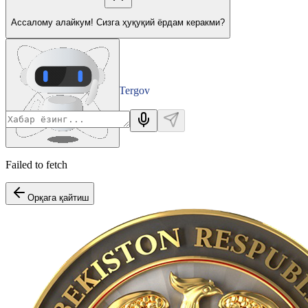
Ассалому алайкум! Сизга ҳуқуқий ёрдам керакми?
Tergov
Departamenti
Failed to fetch
Орқага қайтиш