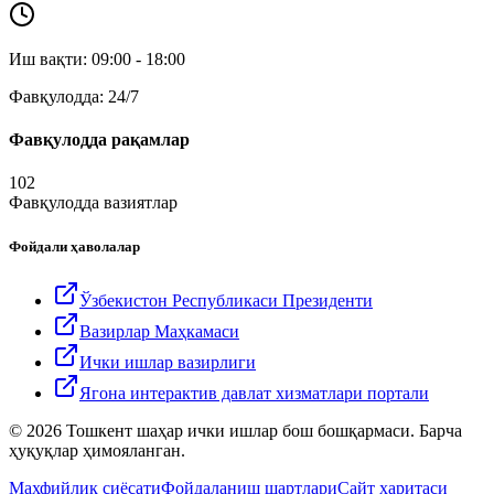
Иш вақти: 09:00 - 18:00
Фавқулодда: 24/7
Фавқулодда рақамлар
102
Фавқулодда вазиятлар
Фойдали ҳаволалар
Ўзбекистон Республикаси Президенти
Вазирлар Маҳкамаси
Ички ишлар вазирлиги
Ягона интерактив давлат хизматлари портали
© 2026 Тошкент шаҳар ички ишлар бош бошқармаси. Барча
ҳуқуқлар ҳимояланган.
Махфийлик сиёсати
Фойдаланиш шартлари
Сайт харитаси