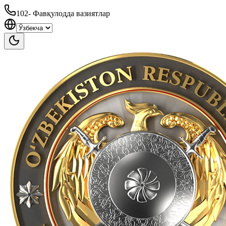
102
-
Фавқулодда вазиятлар