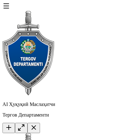
AI Ҳуқуқий Маслаҳатчи
Тергов Департаменти