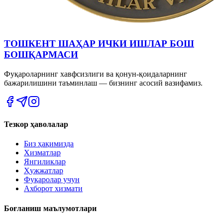
ТОШКЕНТ ШАҲАР ИЧКИ ИШЛАР БОШ
БОШҚАРМАСИ
Фуқароларнинг хавфсизлиги ва қонун-қоидаларнинг
бажарилишини таъминлаш — бизнинг асосий вазифамиз.
Тезкор ҳаволалар
Биз ҳақимизда
Хизматлар
Янгиликлар
Ҳужжатлар
Фуқаролар учун
Ахборот хизмати
Боғланиш маълумотлари