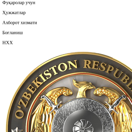
Фуқаролар учун
Ҳужжатлар
Ахборот хизмати
Боғланиш
НХХ