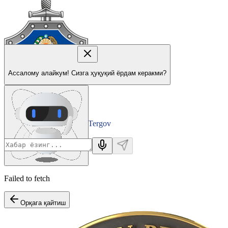
Ассалому алайкум! Сизга ҳуқуқий ёрдам керакми?
Tergov
Departamenti
Failed to fetch
Орқага қайтиш