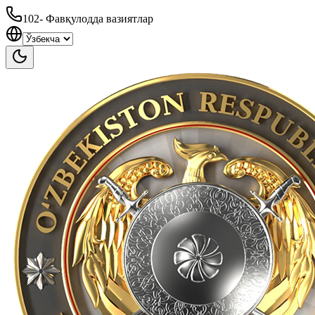
102
-
Фавқулодда вазиятлар