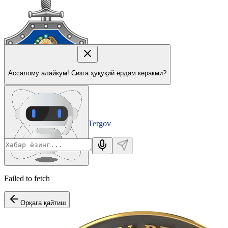
Ассалому алайкум! Сизга ҳуқуқий ёрдам керакми?
Tergov
Departamenti
Failed to fetch
Орқага қайтиш