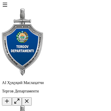
AI Ҳуқуқий Маслаҳатчи
Тергов Департаменти