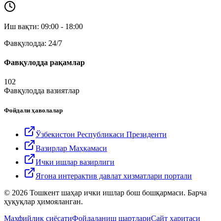
Иш вақти: 09:00 - 18:00
Фавқулодда: 24/7
Фавқулодда рақамлар
102
Фавқулодда вазиятлар
Фойдали ҳаволалар
Ўзбекистон Республикаси Президенти
Вазирлар Маҳкамаси
Ички ишлар вазирлиги
Ягона интерактив давлат хизматлари портали
© 2026 Тошкент шаҳар ички ишлар бош бошқармаси. Барча
ҳуқуқлар ҳимояланган.
Махфийлик сиёсати
Фойдаланиш шартлари
Сайт харитаси