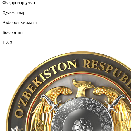
Фуқаролар учун
Ҳужжатлар
Ахборот хизмати
Боғланиш
НХХ