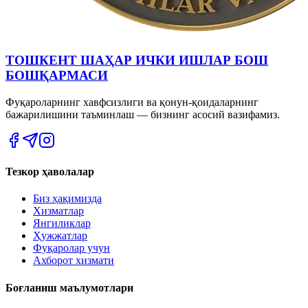
ТОШКЕНТ ШАҲАР ИЧКИ ИШЛАР БОШ
БОШҚАРМАСИ
Фуқароларнинг хавфсизлиги ва қонун-қоидаларнинг
бажарилишини таъминлаш — бизнинг асосий вазифамиз.
Тезкор ҳаволалар
Биз ҳақимизда
Хизматлар
Янгиликлар
Ҳужжатлар
Фуқаролар учун
Ахборот хизмати
Боғланиш маълумотлари