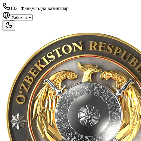
102
-
Фавқулодда вазиятлар