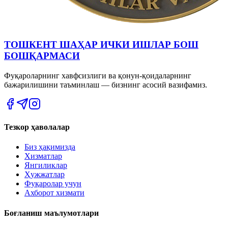
ТОШКЕНТ ШАҲАР ИЧКИ ИШЛАР БОШ
БОШҚАРМАСИ
Фуқароларнинг хавфсизлиги ва қонун-қоидаларнинг
бажарилишини таъминлаш — бизнинг асосий вазифамиз.
Тезкор ҳаволалар
Биз ҳақимизда
Хизматлар
Янгиликлар
Ҳужжатлар
Фуқаролар учун
Ахборот хизмати
Боғланиш маълумотлари