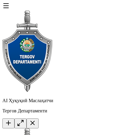
AI Ҳуқуқий Маслаҳатчи
Тергов Департаменти