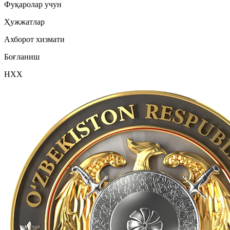
Фуқаролар учун
Ҳужжатлар
Ахборот хизмати
Боғланиш
НХХ