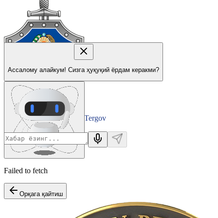
Ассалому алайкум! Сизга ҳуқуқий ёрдам керакми?
Tergov
Departamenti
Failed to fetch
Орқага қайтиш