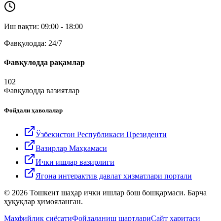
Иш вақти: 09:00 - 18:00
Фавқулодда: 24/7
Фавқулодда рақамлар
102
Фавқулодда вазиятлар
Фойдали ҳаволалар
Ўзбекистон Республикаси Президенти
Вазирлар Маҳкамаси
Ички ишлар вазирлиги
Ягона интерактив давлат хизматлари портали
© 2026 Тошкент шаҳар ички ишлар бош бошқармаси. Барча
ҳуқуқлар ҳимояланган.
Махфийлик сиёсати
Фойдаланиш шартлари
Сайт харитаси