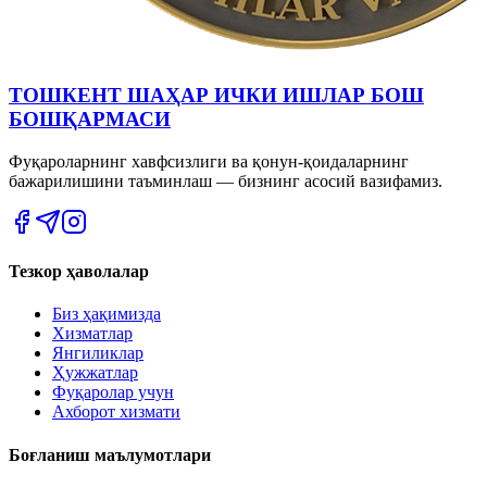
ТОШКЕНТ ШАҲАР ИЧКИ ИШЛАР БОШ
БОШҚАРМАСИ
Фуқароларнинг хавфсизлиги ва қонун-қоидаларнинг
бажарилишини таъминлаш — бизнинг асосий вазифамиз.
Тезкор ҳаволалар
Биз ҳақимизда
Хизматлар
Янгиликлар
Ҳужжатлар
Фуқаролар учун
Ахборот хизмати
Боғланиш маълумотлари