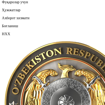
Фуқаролар учун
Ҳужжатлар
Ахборот хизмати
Боғланиш
НХХ