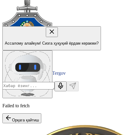
Ассалому алайкум! Сизга ҳуқуқий ёрдам керакми?
Tergov
Departamenti
Failed to fetch
Орқага қайтиш