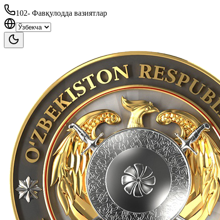
102
-
Фавқулодда вазиятлар