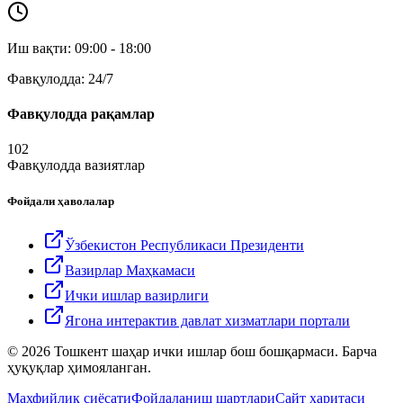
Иш вақти: 09:00 - 18:00
Фавқулодда: 24/7
Фавқулодда рақамлар
102
Фавқулодда вазиятлар
Фойдали ҳаволалар
Ўзбекистон Республикаси Президенти
Вазирлар Маҳкамаси
Ички ишлар вазирлиги
Ягона интерактив давлат хизматлари портали
© 2026 Тошкент шаҳар ички ишлар бош бошқармаси. Барча
ҳуқуқлар ҳимояланган.
Махфийлик сиёсати
Фойдаланиш шартлари
Сайт харитаси