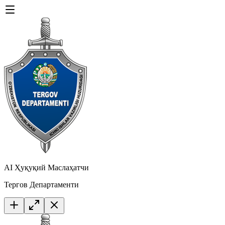
AI Ҳуқуқий Маслаҳатчи
Тергов Департаменти