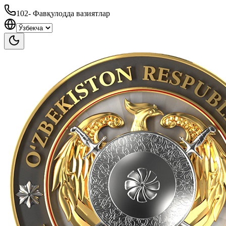
102
-
Фавқулодда вазиятлар