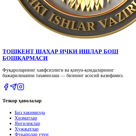
ТОШКЕНТ ШАҲАР ИЧКИ ИШЛАР БОШ
БОШҚАРМАСИ
Фуқароларнинг хавфсизлиги ва қонун-қоидаларнинг
бажарилишини таъминлаш — бизнинг асосий вазифамиз.
Тезкор ҳаволалар
Биз ҳақимизда
Хизматлар
Янгиликлар
Ҳужжатлар
Фуқаролар учун