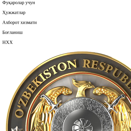
Фуқаролар учун
Ҳужжатлар
Ахборот хизмати
Боғланиш
НХХ