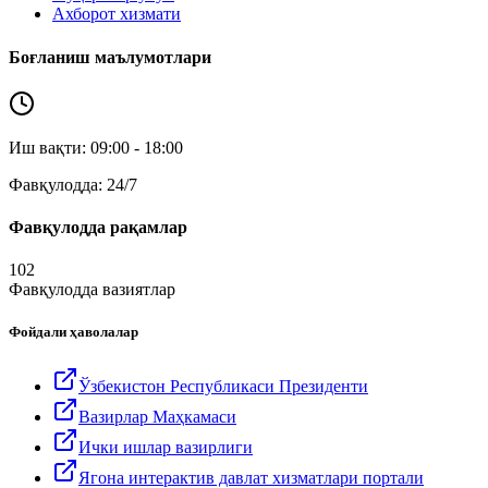
Ахборот хизмати
Боғланиш маълумотлари
Иш вақти: 09:00 - 18:00
Фавқулодда: 24/7
Фавқулодда рақамлар
102
Фавқулодда вазиятлар
Фойдали ҳаволалар
Ўзбекистон Республикаси Президенти
Вазирлар Маҳкамаси
Ички ишлар вазирлиги
Ягона интерактив давлат хизматлари портали