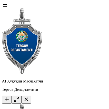
AI Ҳуқуқий Маслаҳатчи
Тергов Департаменти