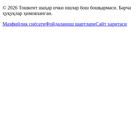
© 2026 Тошкент шаҳар ички ишлар бош бошқармаси. Барча
ҳуқуқлар ҳимояланган.
Махфийлик сиёсати
Фойдаланиш шартлари
Сайт харитаси