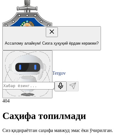
Ассалому алайкум! Сизга ҳуқуқий ёрдам керакми?
Tergov
Departamenti
404
Саҳифа топилмади
Сиз қидираётган саҳифа мавжуд эмас ёки ўчирилган.