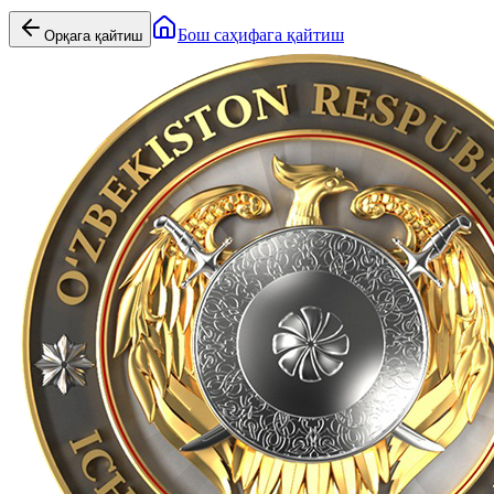
Бош саҳифага қайтиш
Орқага қайтиш