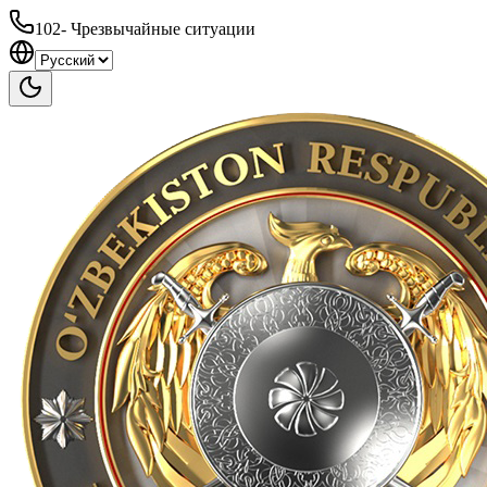
102
-
Чрезвычайные ситуации