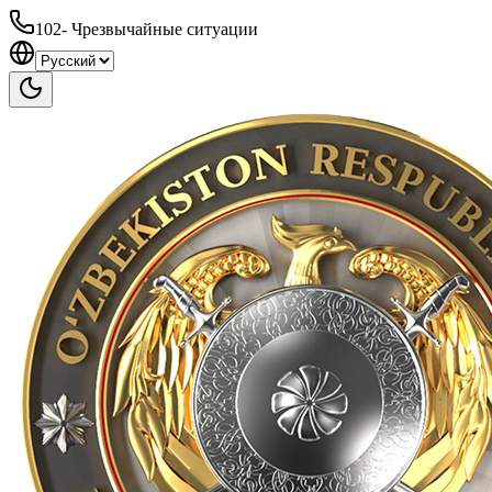
102
-
Чрезвычайные ситуации