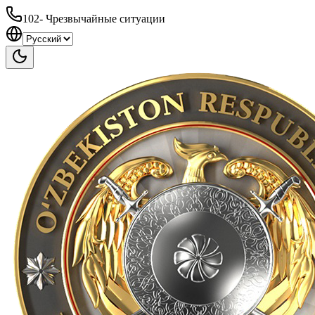
102
-
Чрезвычайные ситуации