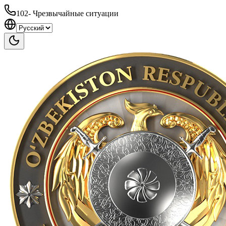
102
-
Чрезвычайные ситуации