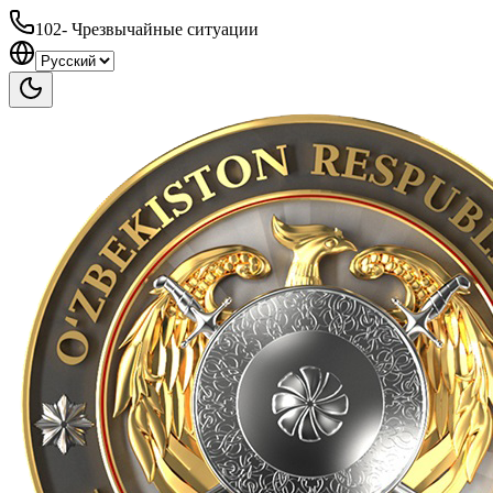
102
-
Чрезвычайные ситуации