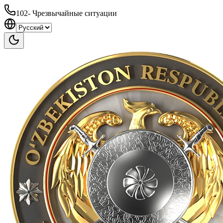
102
-
Чрезвычайные ситуации