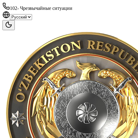
102
-
Чрезвычайные ситуации