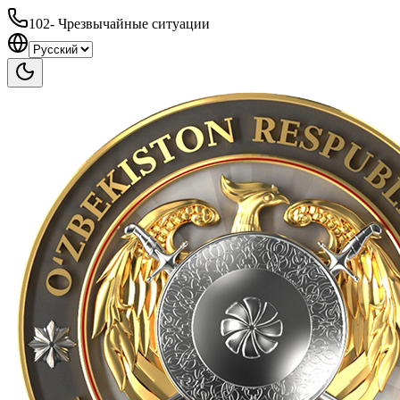
102
-
Чрезвычайные ситуации