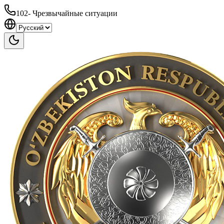
102
-
Чрезвычайные ситуации