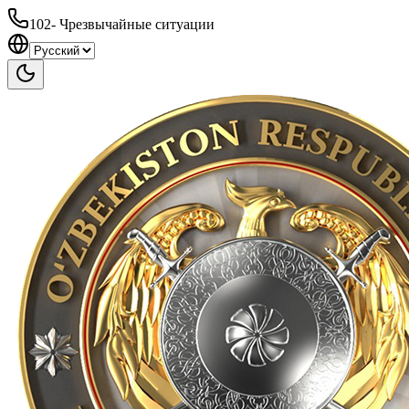
102
-
Чрезвычайные ситуации