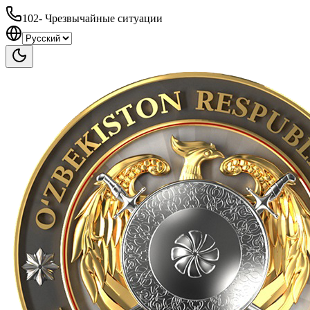
102
-
Чрезвычайные ситуации