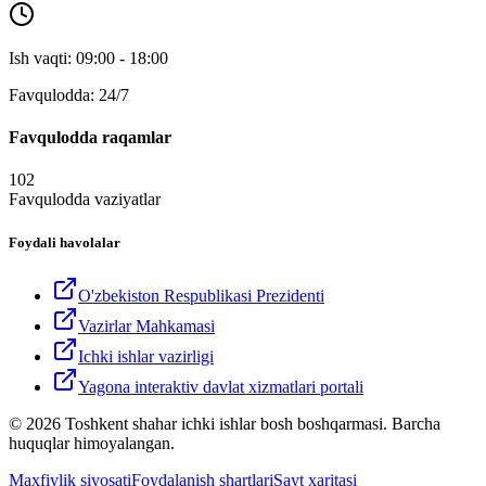
Ish vaqti: 09:00 - 18:00
Favqulodda: 24/7
Favqulodda raqamlar
102
Favqulodda vaziyatlar
Foydali havolalar
O'zbekiston Respublikasi Prezidenti
Vazirlar Mahkamasi
Ichki ishlar vazirligi
Yagona interaktiv davlat xizmatlari portali
© 2026 Toshkent shahar ichki ishlar bosh boshqarmasi. Barcha
huquqlar himoyalangan.
Maxfiylik siyosati
Foydalanish shartlari
Sayt xaritasi