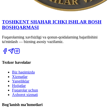
TOSHKENT SHAHAR IСHKI ISHLAR BOSH
BOSHQARMASI
Fuqarolarning xavfsizligi va qonun-qoidalarning bajarilishini
ta'minlash — bizning asosiy vazifamiz.
Tezkor havolalar
Biz haqimizda
Xizmatlar
Yangiliklar
Hujjatlar
Fuqarolar uchun
Axborot xizmati
Bog'lanish ma'lumotlari