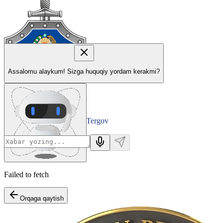
Assalomu alaykum! Sizga huquqiy yordam kerakmi?
Tergov
Departamenti
Failed to fetch
Orqaga qaytish