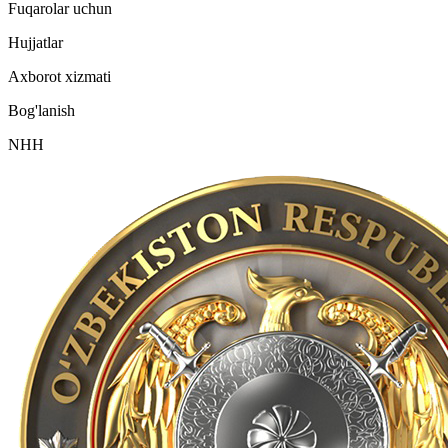
Fuqarolar uchun
Hujjatlar
Axborot xizmati
Bog'lanish
NHH