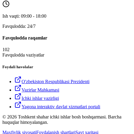
Ish vaqti: 09:00 - 18:00
Favqulodda: 24/7
Favqulodda raqamlar
102
Favqulodda vaziyatlar
Foydali havolalar
O'zbekiston Respublikasi Prezidenti
Vazirlar Mahkamasi
Ichki ishlar vazirligi
Yagona interaktiv davlat xizmatlari portali
© 2026 Toshkent shahar ichki ishlar bosh boshqarmasi. Barcha
huquqlar himoyalangan.
Maxfiylik siyosati
Foydalanish shartlari
Sayt xaritasi