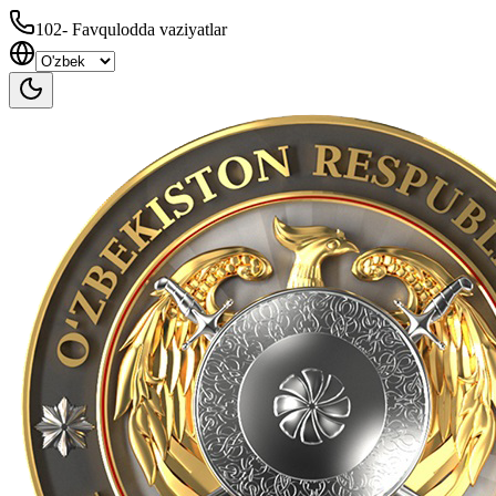
102
-
Favqulodda vaziyatlar