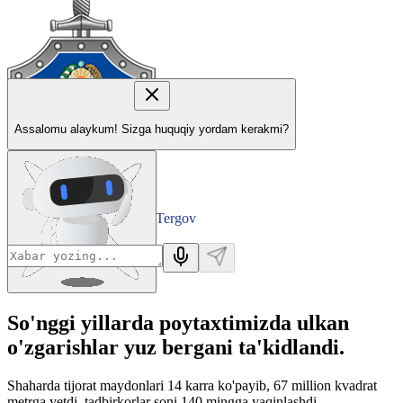
Assalomu alaykum! Sizga huquqiy yordam kerakmi?
Tergov
Departamenti
So'nggi yillarda poytaxtimizda ulkan
o'zgarishlar yuz bergani ta'kidlandi.
Shaharda tijorat maydonlari 14 karra ko'payib, 67 million kvadrat
metrga yetdi, tadbirkorlar soni 140 mingga yaqinlashdi.