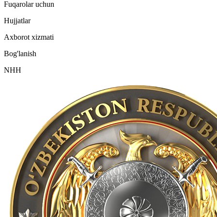
Fuqarolar uchun
Hujjatlar
Axborot xizmati
Bog'lanish
NHH